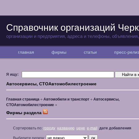
Справочник организаций Черк
организации и предприятия, адреса и телефоны, объявления
главная
фирмы
статьи
пресс-рел
Я ищу:
Автосервисы, СТОАвтомобилестроение
Главная страница
Автомобили и транспорт
Автосервисы,
СТОАвтомобилестроение
Фирмы раздела
Сортировать по:
городу
названию
цене
e-mail
дате добавления
Выберите регион: