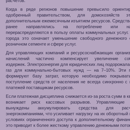
расчетов.
Когда в ряде регионов повышение превысило ориенти
одобренный правительством, для домохозяйств э
дополнительным ежемесячным изъятием ресурсов. Средств
ранее направлялись на потребление или нак
перераспределяются в пользу оплаты коммунальных услуг.
города это означает уменьшение свободного денежного 
розничном сегменте и сфере услуг.
Для управляющих компаний и ресурсоснабжающих организ
начислений частично компенсирует увеличение соб
издержек. Электроэнергия для юридических лиц подорожала
газ для коммунально-бытовых нужд — на 7–10%. Эти 
формируют базу затрат, которую необходимо покрыват
поступление средств от населения не всегда синхронно с
платежей поставщикам ресурсов.
Если платежная дисциплина снижается из-за роста сумм в к
возникает риск кассовых разрывов. Управляющие с
вынуждены аккумулировать средства для рас
энергокомпаниями, что усиливает нагрузку на их оборотный 
условиях ограниченного доступа к дополнительному фина
это приводит к более жесткому управлению денежными пото