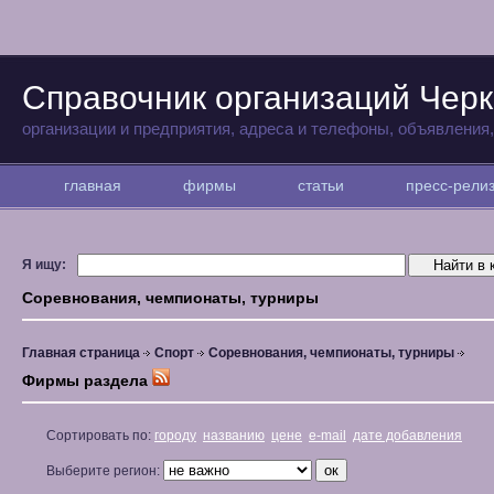
Справочник организаций Черк
организации и предприятия, адреса и телефоны, объявления
главная
фирмы
статьи
пресс-рел
Я ищу:
Соревнования, чемпионаты, турниры
Главная страница
Спорт
Соревнования, чемпионаты, турниры
Фирмы раздела
Сортировать по:
городу
названию
цене
e-mail
дате добавления
Выберите регион: