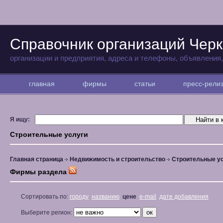
Справочник организаций Черк
организации и предприятия, адреса и телефоны, объявления
главная
фирмы
статьи
пресс-рел
Я ищу:
Строительные услуги
Главная страница
Недвижимость и строительство
Строительные у
Фирмы раздела
Сортировать по:
городу
названию
цене
e-mail
дате добавления
Выберите регион: