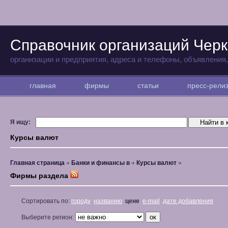
Справочник организаций Черк
организации и предприятия, адреса и телефоны, объявления
главная
фирмы
статьи
пресс-рел
Я ищу:
Курсы валют
Главная страница
Банки и финансы в
Курсы валют
Фирмы раздела
Сортировать по:
городу
названию
цене
e-mail
дате добавления
Выберите регион: