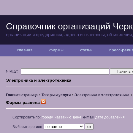
Справочник организаций Черк
организации и предприятия, адреса и телефоны, объявления
главная
фирмы
статьи
пресс-рел
Я ищу:
Электроника и электротехника
Главная страница
Товары и услуги
Электроника и электротехника
Фирмы раздела
Сортировать по:
городу
названию
цене
e-mail
дате добавления
Выберите регион: