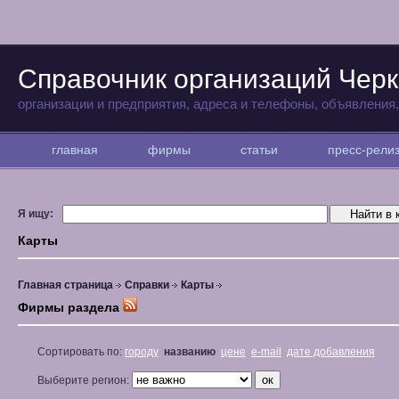
Справочник организаций Черк
организации и предприятия, адреса и телефоны, объявления
главная
фирмы
статьи
пресс-рел
Я ищу:
Карты
Главная страница
Справки
Карты
Фирмы раздела
Сортировать по:
городу
названию
цене
e-mail
дате добавления
Выберите регион: